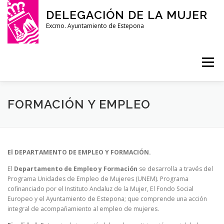
Saltar
DELEGACIÓN DE LA MUJER
al
contenido
Excmo. Ayuntamiento de Estepona
Menú
INICIO
ACTIVIDADES
VIOLENCIA DE GÉNERO
FORMACIÓN Y EMPLEO
SERVICIOS
PROYECTO OBSERVA
CONTACTO
El DEPARTAMENTO DE EMPLEO Y FORMACIÓN.
El
Departamento de Empleo y Formación
se desarrolla a través del
Programa Unidades de Empleo de Mujeres (UNEM). Programa
cofinanciado por el Instituto Andaluz de la Mujer, El Fondo Social
Europeo y el Ayuntamiento de Estepona; que comprende una acción
integral de acompañamiento al empleo de mujeres.