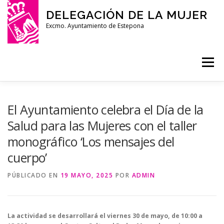
Saltar
DELEGACIÓN DE LA MUJER
al
contenido
Excmo. Ayuntamiento de Estepona
Menú
INICIO
ACTIVIDADES
VIOLENCIA DE GÉNERO
El Ayuntamiento celebra el Día de la
Salud para las Mujeres con el taller
monográfico ‘Los mensajes del
SERVICIOS
PROYECTO OBSERVA
CONTACTO
cuerpo’
PÚBLICADO EN
19 MAYO, 2025
POR
ADMIN
La actividad se desarrollará el viernes 30 de mayo, de 10:00 a